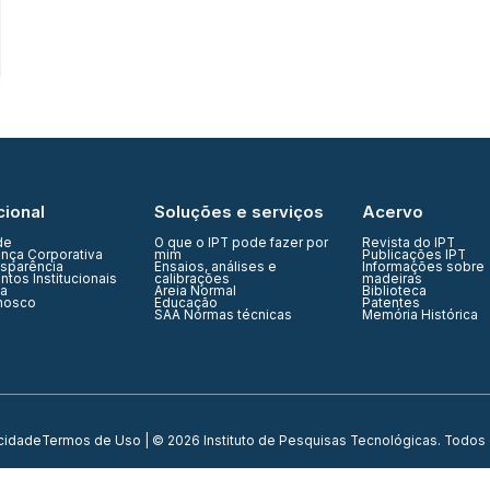
cional
Soluções e serviços
Acervo
de
O que o IPT pode fazer por
Revista do IPT
nça Corporativa
mim
Publicações IPT
nsparência
Ensaios, análises e
Informações sobre
tos Institucionais
calibrações
madeiras
ia
Areia Normal
Biblioteca
nosco
Educação
Patentes
SAA Normas técnicas
Memória Histórica
acidade
Termos de Uso
| © 2026 Instituto de Pesquisas Tecnológicas. Todos 