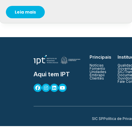
Leia mais
Principais
Institu
Notícias
Qualida
Fomento
Governa
Unidades
SIC/Tra
Aqui tem IPT
Embrapii
Documen
Clientes
Ouvidor
Fale Co
SIC SP
Política de Priv