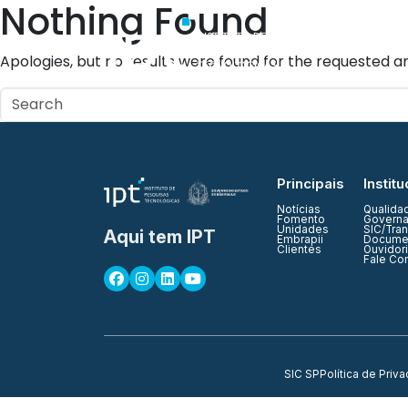
Nothing Found
Quem Somos
Apologies, but no results were found for the requested ar
Principais
Institu
Notícias
Qualida
Fomento
Governa
Unidades
SIC/Tra
Aqui tem IPT
Embrapii
Documen
Clientes
Ouvidor
Fale Co
SIC SP
Política de Priv