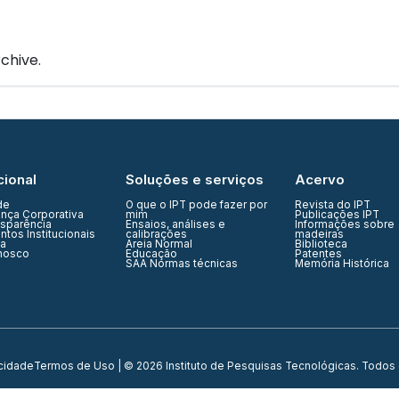
IPT Open
Unidades
Núcleos
Laboratórios
Soluções
chive.
cional
Soluções e serviços
Acervo
de
O que o IPT pode fazer por
Revista do IPT
nça Corporativa
mim
Publicações IPT
nsparência
Ensaios, análises e
Informações sobre
tos Institucionais
calibrações
madeiras
ia
Areia Normal
Biblioteca
nosco
Educação
Patentes
SAA Normas técnicas
Memória Histórica
acidade
Termos de Uso
| © 2026 Instituto de Pesquisas Tecnológicas. Todos 