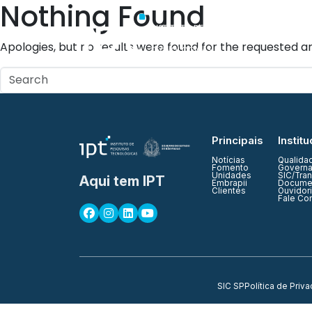
Nothing Found
Quem Somos
Apologies, but no results were found for the requested ar
Principais
Institu
Notícias
Qualida
Fomento
Governa
Unidades
SIC/Tra
Aqui tem IPT
Embrapii
Documen
Clientes
Ouvidor
Fale Co
SIC SP
Política de Priv