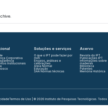
IPT Open
Unidades
Núcleos
Laboratórios
Soluções
chive.
cional
Soluções e serviços
Acervo
de
O que o IPT pode fazer por
Revista do IPT
nça Corporativa
mim
Publicações IPT
nsparência
Ensaios, análises e
Informações sobre
tos Institucionais
calibrações
madeiras
ia
Areia Normal
Biblioteca
nosco
Educação
Patentes
SAA Normas técnicas
Memória Histórica
acidade
Termos de Uso
| © 2026 Instituto de Pesquisas Tecnológicas. Todos 