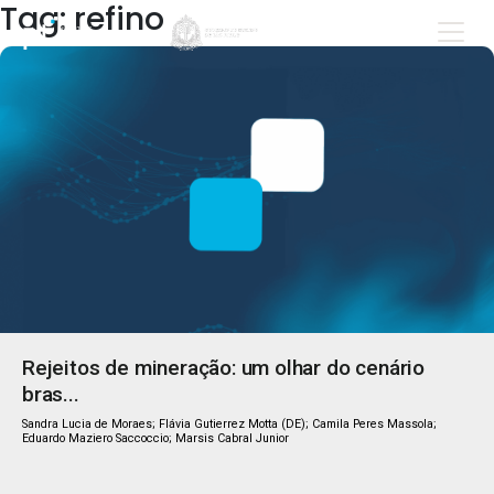
Tag: refino
Rejeitos de mineração: um olhar do cenário
bras...
Sandra Lucia de Moraes; Flávia Gutierrez Motta (DE); Camila Peres Massola;
Eduardo Maziero Saccoccio; Marsis Cabral Junior