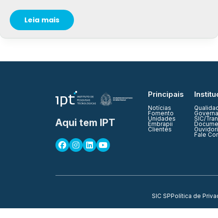
Leia mais
Principais
Institu
Notícias
Qualida
Fomento
Governa
Unidades
SIC/Tra
Aqui tem IPT
Embrapii
Documen
Clientes
Ouvidor
Fale Co
SIC SP
Política de Priv