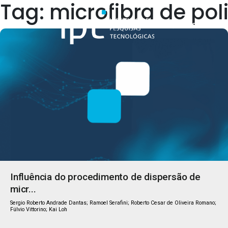
Tag: microfibra de pol
Quem Somos
Influência do procedimento de dispersão de
micr...
Sergio Roberto Andrade Dantas; Ramoel Serafini; Roberto Cesar de Oliveira Romano;
Fúlvio Vittorino; Kai Loh