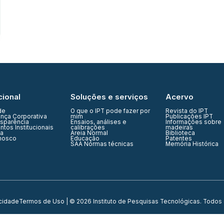
cional
Soluções e serviços
Acervo
de
O que o IPT pode fazer por
Revista do IPT
nça Corporativa
mim
Publicações IPT
nsparência
Ensaios, análises e
Informações sobre
tos Institucionais
calibrações
madeiras
ia
Areia Normal
Biblioteca
nosco
Educação
Patentes
SAA Normas técnicas
Memória Histórica
acidade
Termos de Uso
| © 2026 Instituto de Pesquisas Tecnológicas. Todos 