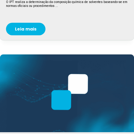
O IPT realiza a determinação da composição química de solventes baseando-se em
normas oficiais ou procedimentos ...
Leia mais