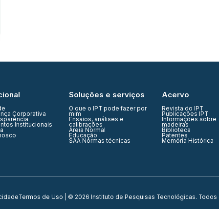
cional
Soluções e serviços
Acervo
de
O que o IPT pode fazer por
Revista do IPT
nça Corporativa
mim
Publicações IPT
nsparência
Ensaios, análises e
Informações sobre
tos Institucionais
calibrações
madeiras
ia
Areia Normal
Biblioteca
nosco
Educação
Patentes
SAA Normas técnicas
Memória Histórica
acidade
Termos de Uso
| © 2026 Instituto de Pesquisas Tecnológicas. Todos 