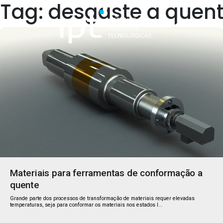
Tag: desgaste a quen
Quem Somos
Materiais para ferramentas de conformação a
quente
Grande parte dos processos de transformação de materiais requer elevadas
temperaturas, seja para conformar os materiais nos estados l...