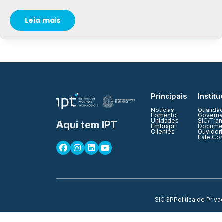
Leia mais
Principais
Institu
Notícias
Qualida
Fomento
Governa
Unidades
SIC/Tra
Aqui tem IPT
Embrapii
Documen
Clientes
Ouvidor
Fale Co
SIC SP
Política de Priv