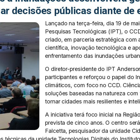
iar decisões públicas diante de
Lançado na terça-feira, dia 19 de mai
Pesquisas Tecnológicas (IPT), o CCD
criado, em parceria estratégica com 
científica, inovação tecnológica e ap
enfrentamento das inundações urbana
O diretor-presidente do IPT Anderso
participantes e reforçou o papel do I
climáticos, com foco no CCD. Ciênci
soluções baseadas na natureza com 
tornar cidades mais resilientes e intel
A iniciativa terá foco inicial na Reg
prevista de cinco anos. O centro se
Falcetta, pesquisador da unidade Ci
técnicas da unidade Tecnologias Digitais do Instituto