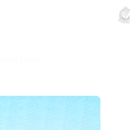
Educação
Contato
Notícias
Mais
pesp para
s