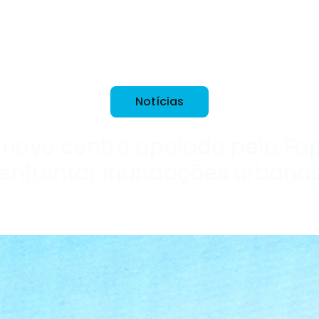
IPT Open
Unidades
Núcleos
Laboratórios
Soluções
Notícias
a novo centro apoiado pela Fa
enfrentar inundações urbana