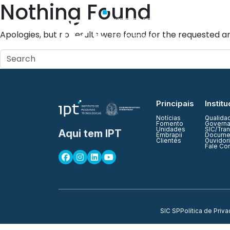
Nothing Found
Quem Somos
Apologies, but no results were found for the requested ar
Principais
Institu
Notícias
Qualida
Fomento
Governa
Unidades
SIC/Tra
Aqui tem IPT
Embrapii
Documen
Clientes
Ouvidor
Fale Co
SIC SP
Política de Priv