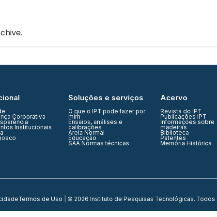
IPT Open
Unidades
Núcleos
Laboratórios
Soluções
chive.
cional
Soluções e serviços
Acervo
de
O que o IPT pode fazer por
Revista do IPT
nça Corporativa
mim
Publicações IPT
nsparência
Ensaios, análises e
Informações sobre
tos Institucionais
calibrações
madeiras
ia
Areia Normal
Biblioteca
nosco
Educação
Patentes
SAA Normas técnicas
Memória Histórica
acidade
Termos de Uso
| © 2026 Instituto de Pesquisas Tecnológicas. Todos 