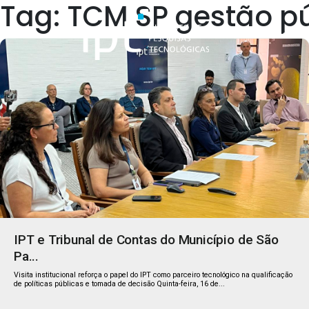
Tag: TCM SP gestão p
Quem Somos
IPT e Tribunal de Contas do Município de São
Pa...
Visita institucional reforça o papel do IPT como parceiro tecnológico na qualificação
de políticas públicas e tomada de decisão Quinta-feira, 16 de...