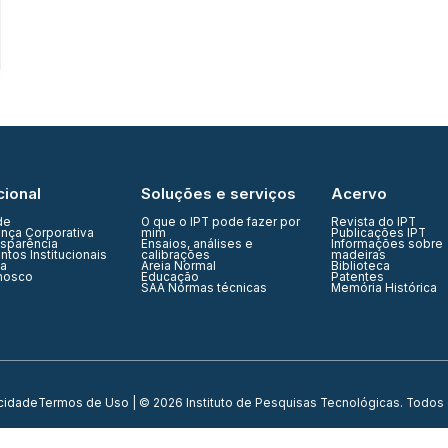
cional
Soluções e serviços
Acervo
de
O que o IPT pode fazer por
Revista do IPT
nça Corporativa
mim
Publicações IPT
nsparência
Ensaios, análises e
Informações sobre
tos Institucionais
calibrações
madeiras
ia
Areia Normal
Biblioteca
nosco
Educação
Patentes
SAA Normas técnicas
Memória Histórica
acidade
Termos de Uso
| © 2026 Instituto de Pesquisas Tecnológicas. Todos 