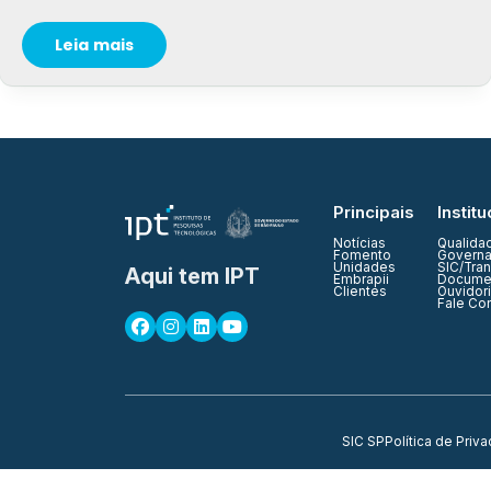
Leia mais
Principais
Institu
Notícias
Qualida
Fomento
Governa
Unidades
SIC/Tra
Aqui tem IPT
Embrapii
Documen
Clientes
Ouvidor
Fale Co
SIC SP
Política de Priv