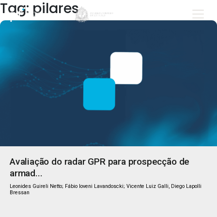
Tag: pilares
Avaliação do radar GPR para prospecção de
armad...
Leonides Guireli Netto; Fábio Ioveni Lavandoscki; Vicente Luiz Galli, Diego Lapolli
Bressan