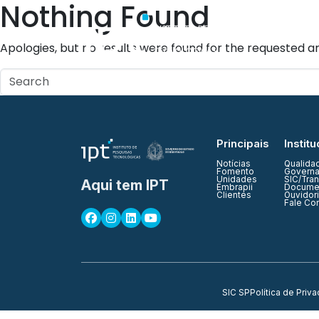
Nothing Found
Quem Somos
Apologies, but no results were found for the requested ar
Principais
Institu
Notícias
Qualida
Fomento
Governa
Unidades
SIC/Tra
Aqui tem IPT
Embrapii
Documen
Clientes
Ouvidor
Fale Co
SIC SP
Política de Priv