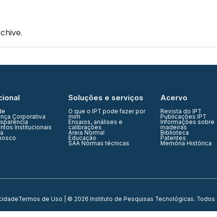
IPT Open
Unidades
Núcleos
Laboratórios
Soluções
chive.
cional
Soluções e serviços
Acervo
de
O que o IPT pode fazer por
Revista do IPT
nça Corporativa
mim
Publicações IPT
nsparência
Ensaios, análises e
Informações sobre
tos Institucionais
calibrações
madeiras
ia
Areia Normal
Biblioteca
nosco
Educação
Patentes
SAA Normas técnicas
Memória Histórica
acidade
Termos de Uso
| © 2026 Instituto de Pesquisas Tecnológicas. Todos 