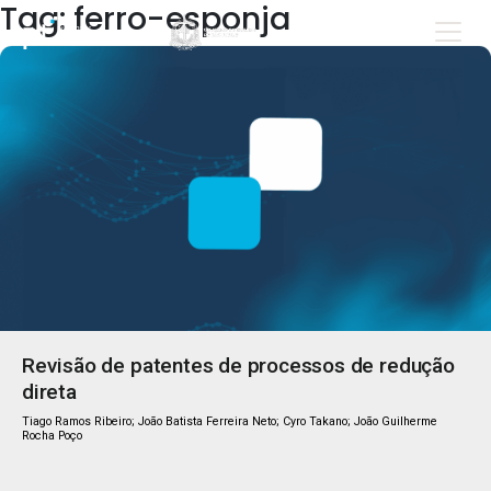
Tag: ferro-esponja
Revisão de patentes de processos de redução
direta
Tiago Ramos Ribeiro; João Batista Ferreira Neto; Cyro Takano; João Guilherme
Rocha Poço