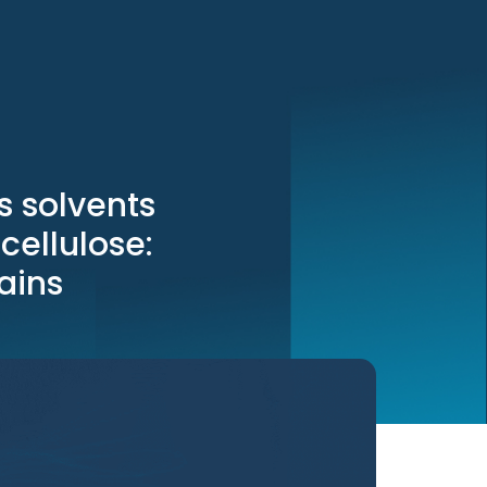
s solvents
 cellulose:
ains