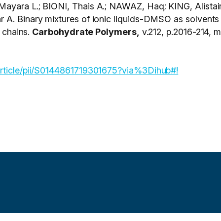
Mayara L.; BIONI, Thais A.; NAWAZ, Haq; KING, Alista
A. Binary mixtures of ionic liquids-DMSO as solvents fo
e chains.
Carbohydrate Polymers,
v.212, p.2016-214, m
article/pii/S0144861719301675?via%3Dihub#!