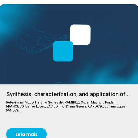
Synthesis, characterization, and application of...
Referência: MELO, Hercílio Gomes de; RAMIREZ, Oscar Maurício Prada;
FRANCISCO, Danae Lopes; SACILOTTO, Diana Guerra; CARDOSO, Juliana Lopes;
PANOSS...
Leia mais