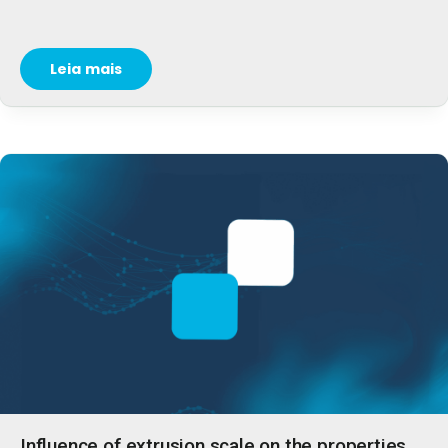
Leia mais
Influence of extrusion scale on the properties ...