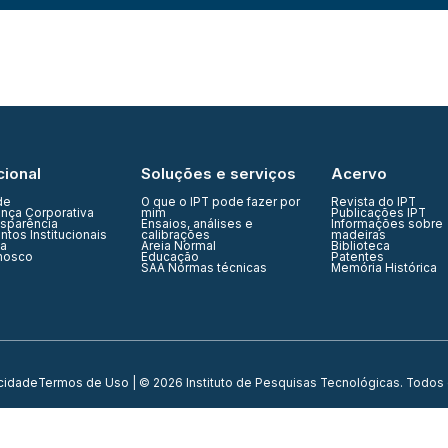
cional
Soluções e serviços
Acervo
de
O que o IPT pode fazer por
Revista do IPT
nça Corporativa
mim
Publicações IPT
nsparência
Ensaios, análises e
Informações sobre
tos Institucionais
calibrações
madeiras
ia
Areia Normal
Biblioteca
nosco
Educação
Patentes
SAA Normas técnicas
Memória Histórica
acidade
Termos de Uso
| © 2026 Instituto de Pesquisas Tecnológicas. Todos 