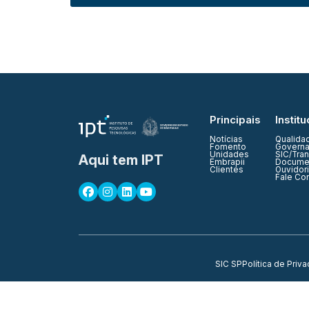
Principais
Institu
Notícias
Qualida
Fomento
Governa
Unidades
SIC/Tra
Aqui tem IPT
Embrapii
Documen
Clientes
Ouvidor
Fale Co
SIC SP
Política de Priv