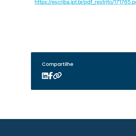
https://escriba.ipt.br/pdf_restrito/171765.p
Compartilhe