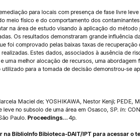
emediação para locais com presença de fase livre leve
do meio físico e do comportamento dos contaminantes
tar na área de estudo visando à aplicação do método 
as. Os resultados demonstraram grande influência das
que foi comprovado pelas baixas taxas de recuperação 
realizadas. Estes dados, associados à ausência de ris
 e uma melhor alocação de recursos, uma abordagem fo
utilizado para a tomada de decisão demonstrou-se ap
rcela Maciel de; YOSHIKAWA, Nestor Kenji; PEDE, Ma
vre leve no subsolo de uma área em Osasco, SP.
In:
CON
ão Paulo.
Proceedings…
4p.
 na BiblioInfo Bibioteca-DAIT/IPT para acessar o t