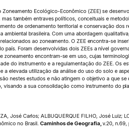
 o Zoneamento Ecológico-Econômico (ZEE) se desenvol
s, mas também entraves políticos, conceituais e metodo
mento de ordenamento territorial e conservação dos r
ica ambiental brasileira. Com uma abordagem qualitati
s relacionados ao zoneamento. O ZEE encontra-se inseri
 país. Foram desenvolvidas dois ZEEs a nível governam
de zoneamento encontram-se em uso, cujas terminolo
dade do instrumento e a regulamentação do ZEE. Os es
 a elevada utilização da análise do uso do solo e aspe
são nestes estudos e não atingem o objetivo a que se
co, visando a sua consolidação como instrumento do pl
UZA, José Carlos; ALBUQUERQUE FILHO, José Luiz; 
ômico no Brasil.
Caminhos de Geografia,
v.20, n.69,