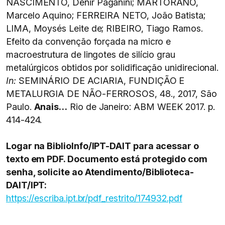
NASCIMENTO, Denir Paganini; MARTORANO,
Marcelo Aquino; FERREIRA NETO, João Batista;
LIMA, Moysés Leite de; RIBEIRO, Tiago Ramos.
Efeito da convenção forçada na micro e
macroestrutura de lingotes de silício grau
metalúrgicos obtidos por solidificação unidirecional.
In:
SEMINÁRIO DE ACIARIA, FUNDIÇÃO E
METALURGIA DE NÃO-FERROSOS, 48., 2017, São
Paulo.
Anais…
Rio de Janeiro: ABM WEEK 2017. p.
414-424.
Logar na BiblioInfo/IPT-DAIT para acessar o
texto em PDF. Documento está protegido com
senha, solicite ao Atendimento/Biblioteca-
DAIT/IPT:
https://escriba.ipt.br/pdf_restrito/174932.pdf