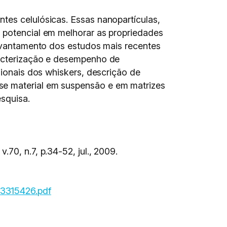
tes celulósicas. Essas nanopartículas,
u potencial em melhorar as propriedades
 levantamento dos estudos mais recentes
racterização e desempenho de
sionais dos whiskers, descrição de
se material em suspensão e em matrizes
squisa.
v.70, n.7, p.34-52, jul., 2009.
43315426.pdf