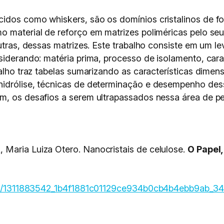
idos como whiskers, são os domínios cristalinos de fon
o material de reforço em matrizes poliméricas pelo se
outras, dessas matrizes. Este trabalho consiste em um
nsiderando: matéria prima, processo de isolamento, ca
balho traz tabelas sumarizando as características dimen
hidrólise, técnicas de determinação e desempenho des
m, os desafios a serem ultrapassados nessa área de pe
Maria Luiza Otero. Nanocristais de celulose.
O Papel,
nexos/1311883542_1b4f1881c01129ce934b0cb4b4ebb9ab_3