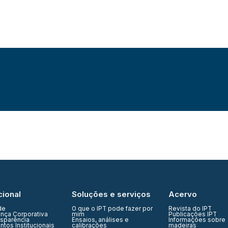
cional
Soluções e serviços
Acervo
de
O que o IPT pode fazer por
Revista do IPT
nça Corporativa
mim
Publicações IPT
nsparência
Ensaios, análises e
Informações sobre
tos Institucionais
calibrações
madeiras