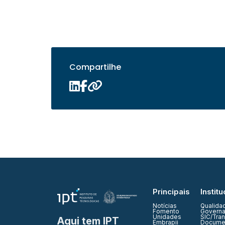
Compartilhe
Principais
Institu
Notícias
Qualida
Fomento
Governa
Unidades
SIC/Tra
Aqui tem IPT
Embrapii
Documen