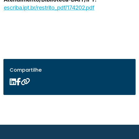
escriba.ipt.br/restrito_pdf/174202.pdf
Compartilhe