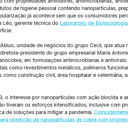
 com propriedades antiodores, antimicrobianas, antivi
odutos de higiene pessoal contendo nanopartículas, p
opularização já acontece sem que os consumidores pe
ia Léo, gerente técnica do
Laboratório de Biotecnologia 
fície.
bluo, unidade de negócios do grupo Cecil, que atua 
a diretora-presidente do grupo empresarial Maria Antoni
anocobre, em formulações antimicrobianas e antivirais
ais como revestimentos metálicos, polímeros funcionali
como construção civil, área hospitalar e veterinária, ag
o interesse por nanopartículas com ação biocida e ant
ção tiveram os esforços intensificados, inclusive com
sca de soluções para mitigar a pandemia.
Coincidenteme
 para obtenção de nanopartículas de cobre com proprie