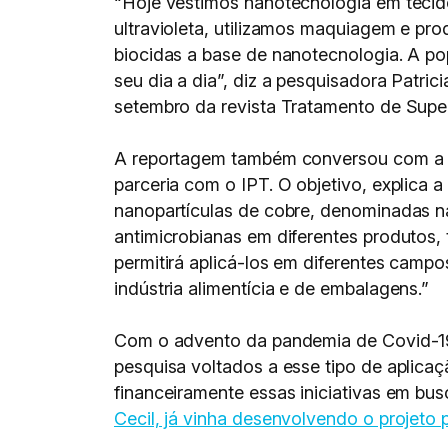
“Hoje vestimos nanotecnologia em tecido
ultravioleta, utilizamos maquiagem e pr
biocidas a base de nanotecnologia. A p
seu dia a dia”, diz a pesquisadora Patric
setembro da revista Tratamento de Super
A reportagem também conversou com a A
parceria com o IPT. O objetivo, explica 
nanopartículas de cobre, denominadas n
antimicrobianas em diferentes produtos, t
permitirá aplicá-los em diferentes campos 
indústria alimentícia e de embalagens.”
Com o advento da pandemia de Covid-19, 
pesquisa voltados a esse tipo de aplica
financeiramente essas iniciativas em bu
Cecil, já vinha desenvolvendo o projeto