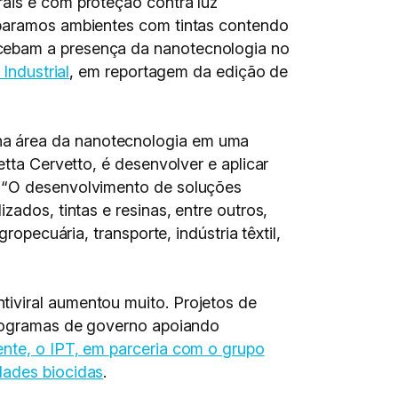
rais e com proteção contra luz
reparamos ambientes com tintas contendo
rcebam a presença da nanotecnologia no
Industrial
, em reportagem da edição de
na área da nanotecnologia em uma
etta Cervetto, é desenvolver e aplicar
: “O desenvolvimento de soluções
zados, tintas e resinas, entre outros,
ropecuária, transporte, indústria têxtil,
iviral aumentou muito. Projetos de
 programas de governo apoiando
nte, o IPT, em parceria com o grupo
dades biocidas
.