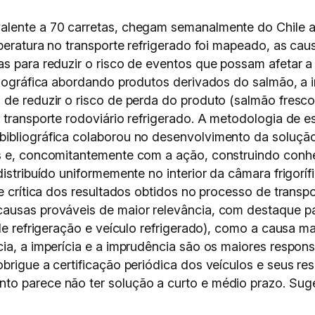
alente a 70 carretas, chegam semanalmente do Chile at
mperatura no transporte refrigerado foi mapeado, as ca
as para reduzir o risco de eventos que possam afetar 
liográfica abordando produtos derivados do salmão, a i
 de reduzir o risco de perda do produto (salmão fresc
 transporte rodoviário refrigerado. A metodologia de es
ibliográfica colaborou no desenvolvimento da solução
os e, concomitantemente com a ação, construindo conh
istribuído uniformemente no interior da câmara frigoríf
e crítica dos resultados obtidos no processo de transpo
causas prováveis de maior relevância, com destaque 
 de refrigeração e veículo refrigerado), como a causa m
ia, a imperícia e a imprudência são os maiores respons
brigue a certificação periódica dos veículos e seus re
o parece não ter solução a curto e médio prazo. Suge