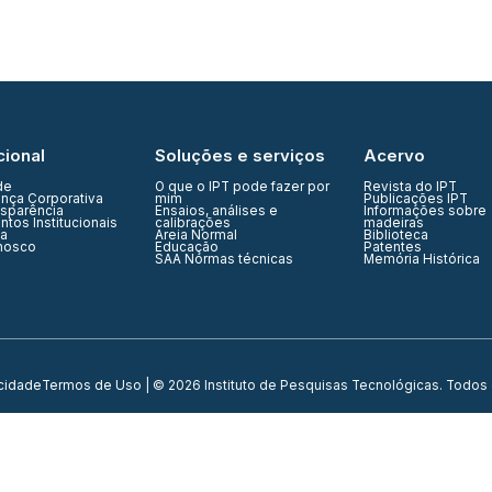
cional
Soluções e serviços
Acervo
de
O que o IPT pode fazer por
Revista do IPT
nça Corporativa
mim
Publicações IPT
nsparência
Ensaios, análises e
Informações sobre
tos Institucionais
calibrações
madeiras
ia
Areia Normal
Biblioteca
nosco
Educação
Patentes
SAA Normas técnicas
Memória Histórica
acidade
Termos de Uso
| © 2026 Instituto de Pesquisas Tecnológicas. Todos 