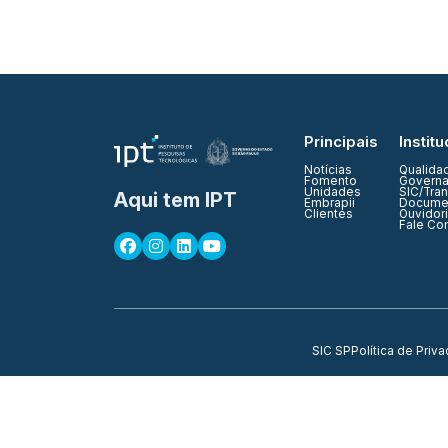
Principais
Institu
Notícias
Qualida
Fomento
Governa
Unidades
SIC/Tra
Aqui tem IPT
Embrapii
Documen
Clientes
Ouvidor
Fale Co
SIC SP
Política de Priv