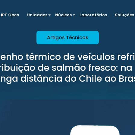
IPT Open
Unidades
Núcleos
Laboratórios
Soluções
Artigos Técnicos
nho térmico de veículos refr
ribuição de salmão fresco: na
onga distância do Chile ao Bras