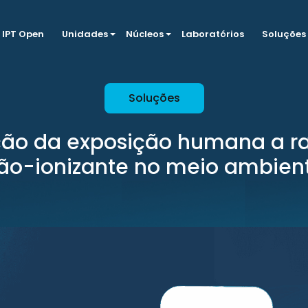
IPT Open
Unidades
Núcleos
Laboratórios
Soluções
Soluções
ção da exposição humana a r
ão-ionizante no meio ambien