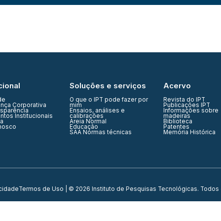
cional
Soluções e serviços
Acervo
de
O que o IPT pode fazer por
Revista do IPT
nça Corporativa
mim
Publicações IPT
nsparência
Ensaios, análises e
Informações sobre
tos Institucionais
calibrações
madeiras
ia
Areia Normal
Biblioteca
nosco
Educação
Patentes
SAA Normas técnicas
Memória Histórica
acidade
Termos de Uso
| © 2026 Instituto de Pesquisas Tecnológicas. Todos 