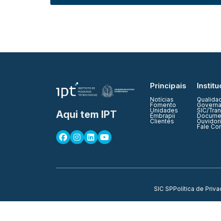
Principais
Institu
Notícias
Qualida
Fomento
Governa
Unidades
SIC/Tra
Aqui tem IPT
Embrapii
Documen
Clientes
Ouvidor
Fale Co
SIC SP
Política de Priv