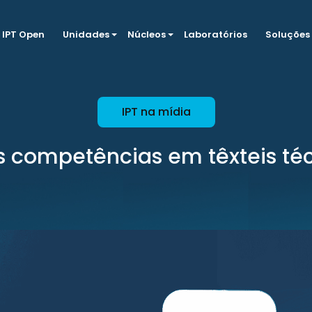
IPT Open
Unidades
Núcleos
Laboratórios
Soluções
IPT na mídia
 competências em têxteis té