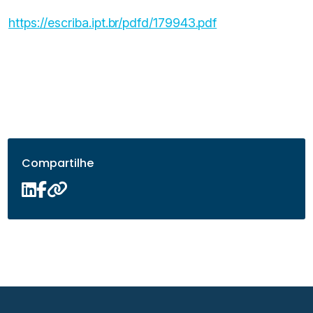
https://escriba.ipt.br/pdfd/179943.pdf
Compartilhe