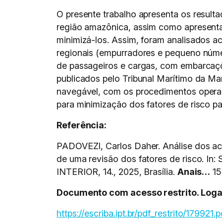
O presente trabalho apresenta os resul
região amazônica, assim como apresenta
minimizá-los. Assim, foram analisados a
regionais (empurradores e pequeno núme
de passageiros e cargas, com embarcaçõ
publicados pelo Tribunal Marítimo da Ma
navegável, com os procedimentos operaci
para minimização dos fatores de risco pa
Referência:
PADOVEZI, Carlos Daher. Análise dos aci
de uma revisão dos fatores de ris
INTERIOR, 14., 2025, Brasília.
Anais…
15
Documento com acesso restrito. Logar 
https://escriba.ipt.br/pdf_restrito/179921.p