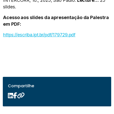
INTERCORR, 10., 2025, São Paulo.
Lecture…
25
slides.
Acesso aos slides da apresentação da Palestra
em PDF:
https://escriba.ipt.br/pdf/179729.pdf
Compartilhe