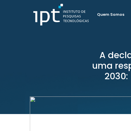
Quem Somos
A decl
uma resp
2030: