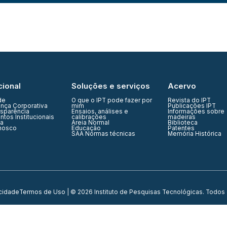
cional
Soluções e serviços
Acervo
de
O que o IPT pode fazer por
Revista do IPT
nça Corporativa
mim
Publicações IPT
nsparência
Ensaios, análises e
Informações sobre
tos Institucionais
calibrações
madeiras
ia
Areia Normal
Biblioteca
nosco
Educação
Patentes
SAA Normas técnicas
Memória Histórica
acidade
Termos de Uso
| © 2026 Instituto de Pesquisas Tecnológicas. Todos 