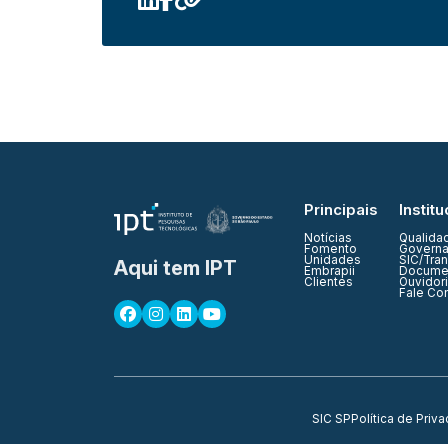
Principais
Institu
Notícias
Qualida
Fomento
Governa
Unidades
SIC/Tra
Aqui tem IPT
Embrapii
Documen
Clientes
Ouvidor
Fale Co
SIC SP
Política de Priv