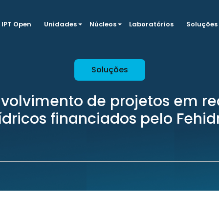
IPT Open
Unidades
Núcleos
Laboratórios
Soluções
Soluções
volvimento de projetos em re
ídricos financiados pelo Fehid