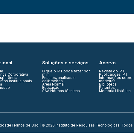
cional
Soluções e serviços
Acervo
de
O que o IPT pode fazer por
Revista do IPT
nça Corporativa
mim
Publicações IPT
nsparência
Ensaios, análises e
Informações sobre
tos Institucionais
calibrações
madeiras
ia
Areia Normal
Biblioteca
nosco
Educação
Patentes
SAA Normas técnicas
Memória Histórica
acidade
Termos de Uso
| © 2026 Instituto de Pesquisas Tecnológicas. Todos 