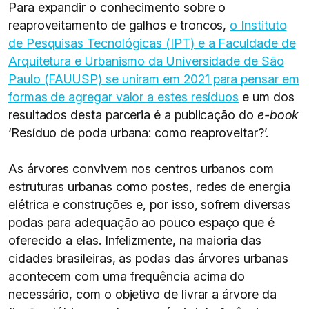
Para expandir o conhecimento sobre o
reaproveitamento de galhos e troncos,
o Instituto
de Pesquisas Tecnológicas (IPT) e a Faculdade de
Arquitetura e Urbanismo da Universidade de São
Paulo (FAUUSP) se uniram em 2021 para pensar em
formas de agregar valor a estes resíduos
e um dos
resultados desta parceria é a publicação do
e-book
‘Resíduo de poda urbana: como reaproveitar?’.
As árvores convivem nos centros urbanos com
estruturas urbanas como postes, redes de energia
elétrica e construções e, por isso, sofrem diversas
podas para adequação ao pouco espaço que é
oferecido a elas. Infelizmente, na maioria das
cidades brasileiras, as podas das árvores urbanas
acontecem com uma frequência acima do
necessário, com o objetivo de livrar a árvore da