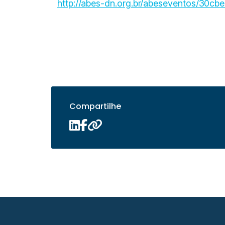
http://abes-dn.org.br/abeseventos/30cbe
Compartilhe