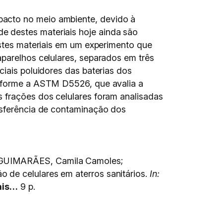
pacto no meio ambiente, devido à
e destes materiais hoje ainda são
estes materiais em um experimento que
aparelhos celulares, separados em três
ciais poluidores das baterias dos
onforme a ASTM D5526, que avalia a
s frações dos celulares foram analisadas
ansferência de contaminação dos
; GUIMARÃES, Camila Camoles;
 de celulares em aterros sanitários.
In:
ais…
9 p.