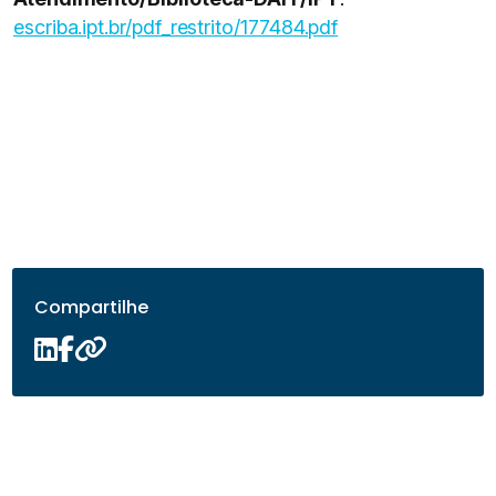
escriba.ipt.br/pdf_restrito/177484.pdf
Compartilhe