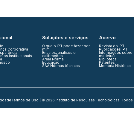
cional
Soluções e serviços
Acervo
de
O que o IPT pode fazer por
Revista do IPT
nça Corporativa
mim
Publicações IPT
nsparência
Ensaios, análises e
Informações sobre
tos Institucionais
calibrações
madeiras
ia
Areia Normal
Biblioteca
nosco
Educação
Patentes
SAA Normas técnicas
Memória Histórica
acidade
Termos de Uso
| © 2026 Instituto de Pesquisas Tecnológicas. Todos 