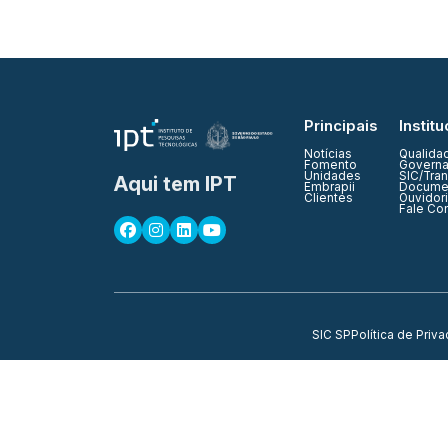
Principais
Institu
Notícias
Qualida
Fomento
Governa
Unidades
SIC/Tra
Aqui tem IPT
Embrapii
Documen
Clientes
Ouvidor
Fale Co
SIC SP
Política de Priv