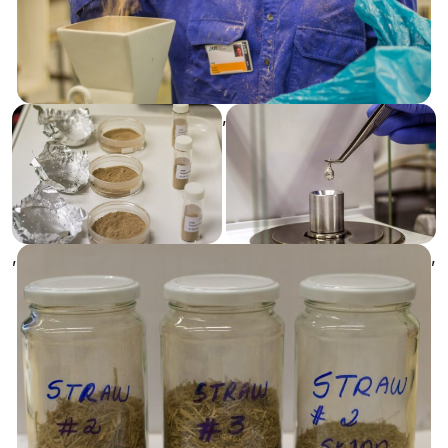
,
,
,