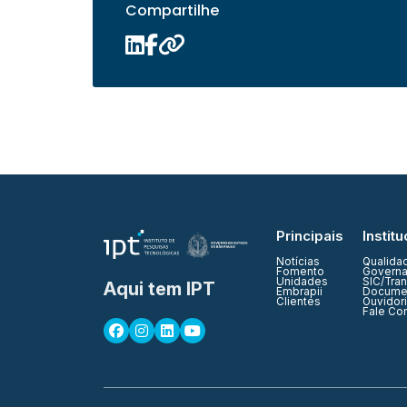
Compartilhe
Principais
Institu
Notícias
Qualida
Fomento
Governa
Unidades
SIC/Tra
Aqui tem IPT
Embrapii
Documen
Clientes
Ouvidor
Fale Co