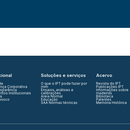
cional
Soluções e serviços
Acervo
de
O que o IPT pode fazer por
Revista do IPT
nça Corporativa
mim
Publicações IPT
nsparência
Ensaios, análises e
Informações sobre
tos Institucionais
calibrações
madeiras
ia
Areia Normal
Biblioteca
nosco
Educação
Patentes
SAA Normas técnicas
Memória Histórica