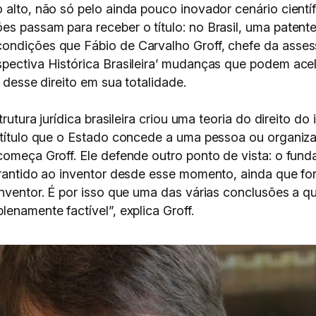
 alto, não só pelo ainda pouco inovador cenário científ
es passam para receber o título: no Brasil, uma patent
ondições que Fábio de Carvalho Groff, chefe da assess
spectiva Histórica Brasileira’ mudanças que podem acel
r desse direito em sua totalidade.
rutura jurídica brasileira criou uma teoria do direito do 
 título que o Estado concede a uma pessoa ou organizaçã
começa Groff. Ele defende outro ponto de vista: o fun
garantido ao inventor desde esse momento, ainda que f
 inventor. É por isso que uma das várias conclusões a 
enamente factível”, explica Groff.