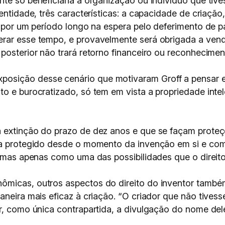
te só beneficiaria a organização ou indivíduo que tive
 entidade, três características: a capacidade de criaçã
r por um período longo na espera pelo deferimento de p
rar esse tempo, e provavelmente será obrigada a vend
posterior não trará retorno financeiro ou reconhecimen
sição desse cenário que motivaram Groff a pensar em
to e burocratizado, só tem em vista a propriedade int
a extinção do prazo de dez anos e que se façam prote
ia protegido desde o momento da invenção em si e come
, mas apenas como uma das possibilidades que o direito 
ômicas, outros aspectos do direito do inventor tamb
aneira mais eficaz à criação. “O criador que não tivess
or, como única contrapartida, a divulgação do nome d