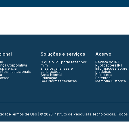
cional
Soluções e serviços
Acervo
de
O que o IPT pode fazer por
Revista do IPT
nça Corporativa
mim
Publicações IPT
nsparência
Ensaios, análises e
Informações sobre
tos Institucionais
calibrações
madeiras
ia
Areia Normal
Biblioteca
nosco
Educação
Patentes
SAA Normas técnicas
Memória Histórica
acidade
Termos de Uso
| © 2026 Instituto de Pesquisas Tecnológicas. Todos 