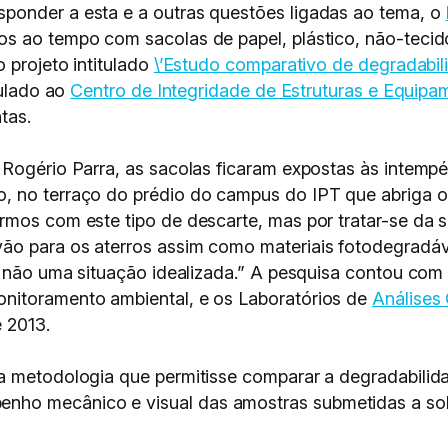
ponder a esta e a outras questões ligadas ao tema, o
os ao tempo com sacolas de papel, plástico, não-tecido
 projeto intitulado
\’Estudo comparativo de degradabil
culado ao
Centro de Integridade de Estruturas e Equipa
tas.
 Rogério Parra, as sacolas ficaram expostas às intempé
, no terraço do prédio do campus do IPT que abriga o
rmos com este tipo de descarte, mas por tratar-se da 
ão para os aterros assim como materiais fotodegradá
, não uma situação idealizada.” A pesquisa contou com
nitoramento ambiental, e os Laboratórios de
Análises
e 2013.
a metodologia que permitisse comparar a degradabilida
o mecânico e visual das amostras submetidas a sol, c