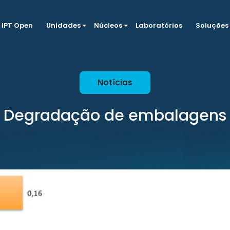
IPT Open
Unidades
Núcleos
Laboratórios
Soluções
Notícias
Degradação de embalagens