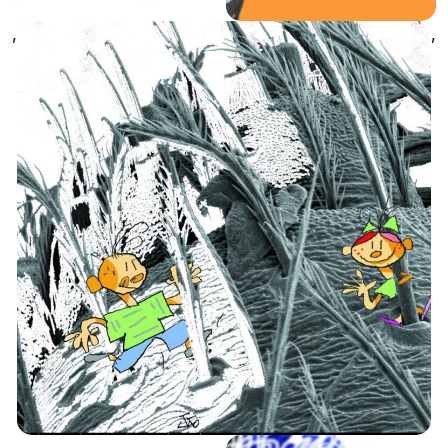
,
,
,