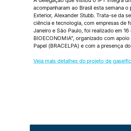
A delegação que visitou o IPT integra um
acompanharam ao Brasil esta semana o pr
Exterior, Alexander Stubb. Trata-se da s
ciência e tecnologia, com empresas de fo
Janeiro e São Paulo, foi realizado em 16
BIOECONOMIA”, organizado com apoio da
Papel (BRACELPA) e com a presença do p
Veja mais detalhes do projeto de gaseif