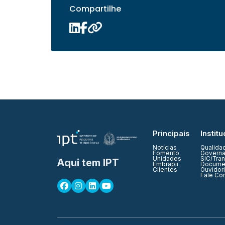
Compartilhe
Principais
Institu
Notícias
Qualida
Fomento
Governa
Unidades
SIC/Tra
Aqui tem IPT
Embrapii
Documen
Clientes
Ouvidor
Fale Co