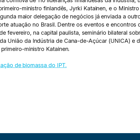
a comitiva de 110 lideranças finlandesas da indústria,
imeiro-ministro finlandês, Jyrki Katainen, e o Minist
egunda maior delegação de negócios já enviada a outro 
rte atuação no Brasil. Dentre os eventos e encontros d
 de fevereiro, na capital paulista, seminário bilateral
 União da Indústria de Cana-de-Açúcar (UNICA) e da 
rimeiro-ministro Katainen.
icação de biomassa do IPT.