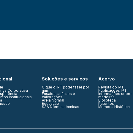
cional
Soluções e serviços
Acervo
de
O que o IPT pode fazer por
Revista do IPT
nça Corporativa
mim
Publicações IPT
nsparência
Ensaios, análises e
Informações sobre
tos Institucionais
calibrações
madeiras
ia
Areia Normal
Biblioteca
nosco
Educação
Patentes
SAA Normas técnicas
Memória Histórica