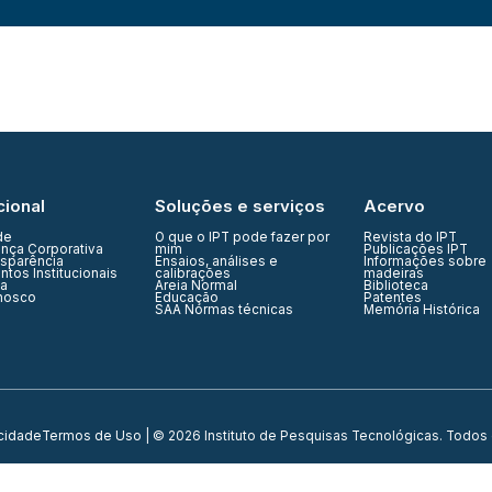
cional
Soluções e serviços
Acervo
de
O que o IPT pode fazer por
Revista do IPT
nça Corporativa
mim
Publicações IPT
nsparência
Ensaios, análises e
Informações sobre
tos Institucionais
calibrações
madeiras
ia
Areia Normal
Biblioteca
nosco
Educação
Patentes
SAA Normas técnicas
Memória Histórica
acidade
Termos de Uso
| © 2026 Instituto de Pesquisas Tecnológicas. Todos 