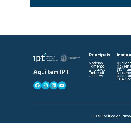
Principais
Institu
Notícias
Qualida
Fomento
Governa
Unidades
SIC/Tra
Aqui tem IPT
Embrapii
Documen
Clientes
Ouvidor
Fale Co
SIC SP
Política de Priv