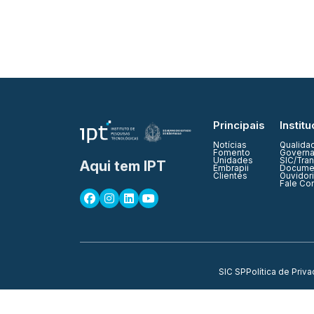
Principais
Institu
Notícias
Qualida
Fomento
Governa
Unidades
SIC/Tra
Aqui tem IPT
Embrapii
Documen
Clientes
Ouvidor
Fale Co
SIC SP
Política de Priv