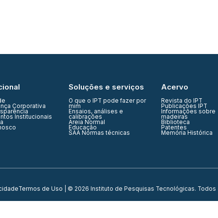
de
posts
cional
Soluções e serviços
Acervo
de
O que o IPT pode fazer por
Revista do IPT
nça Corporativa
mim
Publicações IPT
nsparência
Ensaios, análises e
Informações sobre
tos Institucionais
calibrações
madeiras
ia
Areia Normal
Biblioteca
nosco
Educação
Patentes
SAA Normas técnicas
Memória Histórica
acidade
Termos de Uso
| © 2026 Instituto de Pesquisas Tecnológicas. Todos 