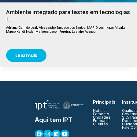
Ambiente integrado para testes em tecnologias
I...
Adriano Galindo Leal; Alessandro Santiago dos Santos; MARIO yoshikazu Miyake;
Mauro Kendi Noda; Matheus Jacon Pereira; Leandro Avanço
Leia mais
Principais
Institu
Notícias
Qualida
Fomento
Governa
Unidades
SIC/Tra
Aqui tem IPT
Embrapii
Documen
Clientes
Ouvidor
Fale Co