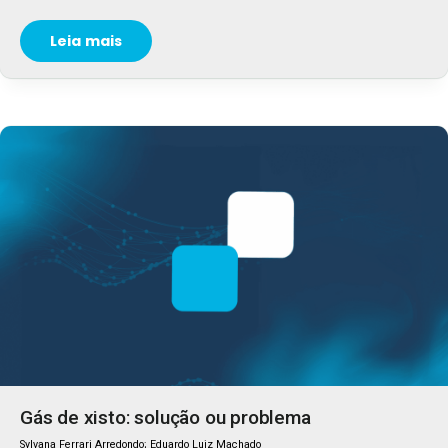
Leia mais
Gás de xisto: solução ou problema
Sylvana Ferrari Arredondo; Eduardo Luiz Machado