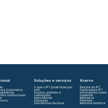
cional
Soluções e serviços
Acervo
de
O que o IPT pode fazer por
Revista do IPT
nça Corporativa
mim
Publicações IPT
nsparência
Ensaios, análises e
Informações sobre
tos Institucionais
calibrações
madeiras
ia
Areia Normal
Biblioteca
nosco
Educação
Patentes
SAA Normas técnicas
Memória Histórica