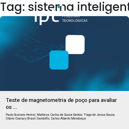
Tag: sistema inteligen
Quem Somos
Teste de magnetometria de poço para avaliar
os ...
Paulo Scarano Hemsi; Matheus Carlos de Souza Santos; Tiago de Jesus Souza;
Otávio Coaracy Brasil Gandolfo; Carlos Alberto Mendonça