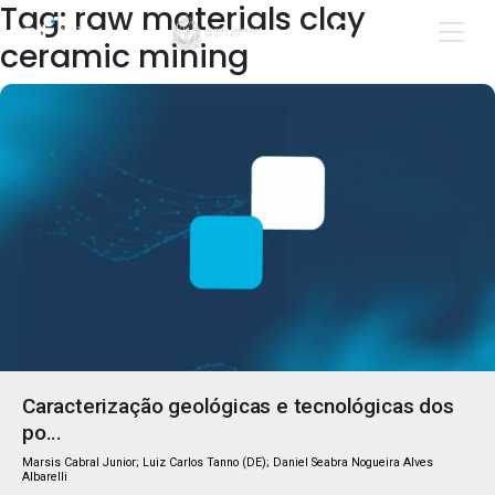
Tag: raw materials clay
ceramic mining
Caracterização geológicas e tecnológicas dos
po...
Marsis Cabral Junior; Luiz Carlos Tanno (DE); Daniel Seabra Nogueira Alves
Albarelli