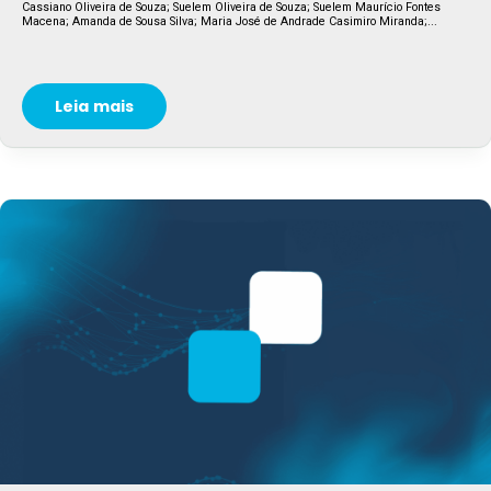
Cassiano Oliveira de Souza; Suelem Oliveira de Souza; Suelem Maurício Fontes
Macena; Amanda de Sousa Silva; Maria José de Andrade Casimiro Miranda;...
Leia mais