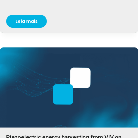
Leia mais
Piezoelectric energy harvesting from VIV on