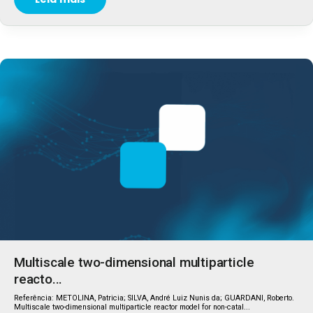
Multiscale two-dimensional multiparticle
reacto...
Referência: METOLINA, Patricia; SILVA, André Luiz Nunis da; GUARDANI, Roberto.
Multiscale two-dimensional multiparticle reactor model for non-catal...