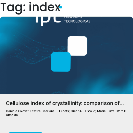
Tag: index
Quem Somos
Cellulose index of crystallinity: comparison of...
Daniela Colevati Fereira; Mariana E. Lucats; Omar A. El Seoud; Maria Luiza Otero D
Almeida