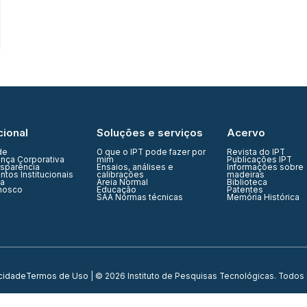
cional
Soluções e serviços
Acervo
de
O que o IPT pode fazer por
Revista do IPT
nça Corporativa
mim
Publicações IPT
nsparência
Ensaios, análises e
Informações sobre
tos Institucionais
calibrações
madeiras
ia
Areia Normal
Biblioteca
nosco
Educação
Patentes
SAA Normas técnicas
Memória Histórica
acidade
Termos de Uso
| © 2026 Instituto de Pesquisas Tecnológicas. Todos 