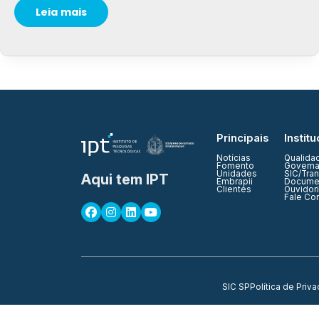
Leia mais
Principais
Institu
Notícias
Qualida
Fomento
Governa
Unidades
SIC/Tra
Aqui tem IPT
Embrapii
Documen
Clientes
Ouvidor
Fale Co
SIC SP
Política de Priv