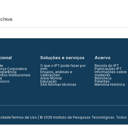
IPT Open
Unidades
Núcleos
Laboratórios
Soluções
chive.
cional
Soluções e serviços
Acervo
de
O que o IPT pode fazer por
Revista do IPT
nça Corporativa
mim
Publicações IPT
nsparência
Ensaios, análises e
Informações sobre
tos Institucionais
calibrações
madeiras
ia
Areia Normal
Biblioteca
nosco
Educação
Patentes
SAA Normas técnicas
Memória Histórica
acidade
Termos de Uso
| © 2026 Instituto de Pesquisas Tecnológicas. Todos 