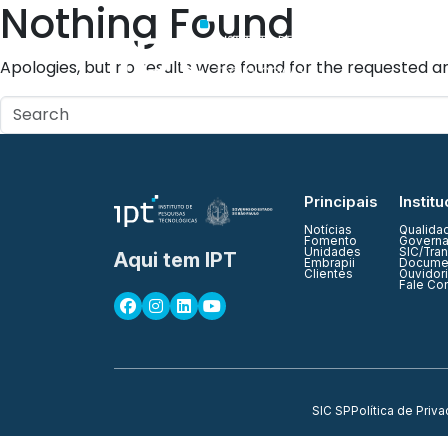
Nothing Found
Quem Somos
Apologies, but no results were found for the requested ar
Principais
Institu
Notícias
Qualida
Fomento
Governa
Unidades
SIC/Tra
Aqui tem IPT
Embrapii
Documen
Clientes
Ouvidor
Fale Co
SIC SP
Política de Priv