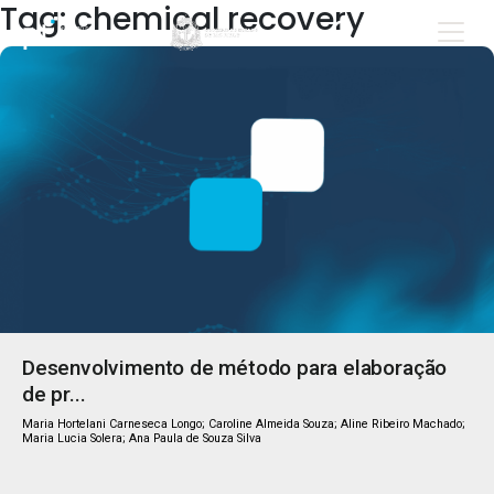
Tag: chemical recovery
Desenvolvimento de método para elaboração
de pr...
Maria Hortelani Carneseca Longo; Caroline Almeida Souza; Aline Ribeiro Machado;
Maria Lucia Solera; Ana Paula de Souza Silva