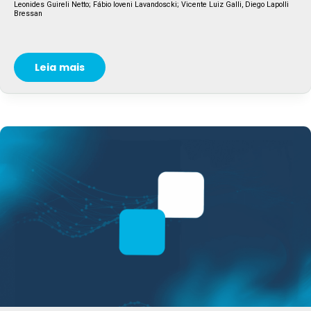
Leonides Guireli Netto; Fábio Ioveni Lavandoscki; Vicente Luiz Galli, Diego Lapolli
Bressan
Leia mais