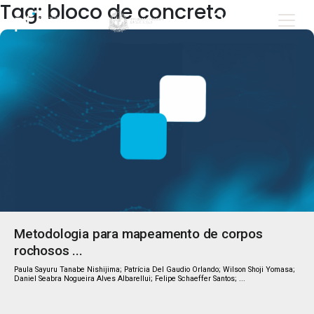
Tag: bloco de concreto
Metodologia para mapeamento de corpos
rochosos ...
Paula Sayuru Tanabe Nishijima; Patrícia Del Gaudio Orlando; Wilson Shoji Yomasa;
Daniel Seabra Nogueira Alves Albarellui; Felipe Schaeffer Santos; ...