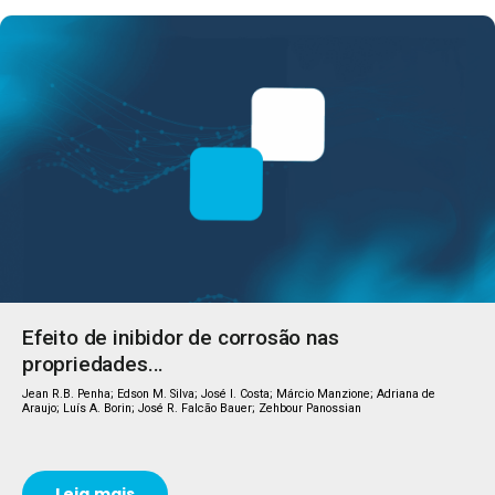
Efeito de inibidor de corrosão nas
propriedades...
Jean R.B. Penha; Edson M. Silva; José I. Costa; Márcio Manzione; Adriana de
Araujo; Luís A. Borin; José R. Falcão Bauer; Zehbour Panossian
Leia mais