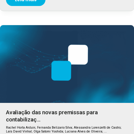
Avaliação das novas premissas para
contabilizaç...
Rachel Horta Arduin; Fernanda Belizario Silva; Alessandra Lorenzetti de Castro;
Laís David Vinhal; Olga Satomi Yoshida; Luciana Alves de Oliveira; ...