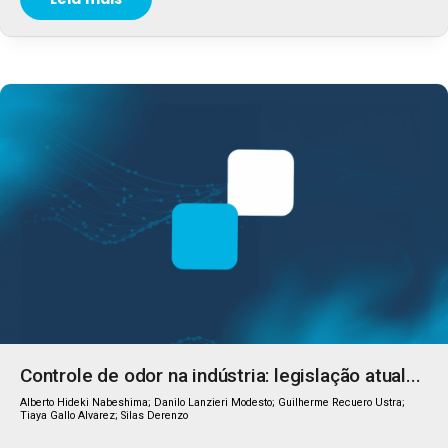
Controle de odor na indústria: legislação atual...
Alberto Hideki Nabeshima; Danilo Lanzieri Modesto; Guilherme Recuero Ustra;
Tiaya Gallo Alvarez; Silas Derenzo