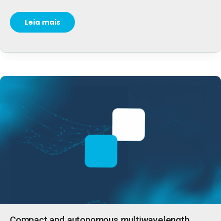
Leia mais
Compact and autonomous multiwavelength